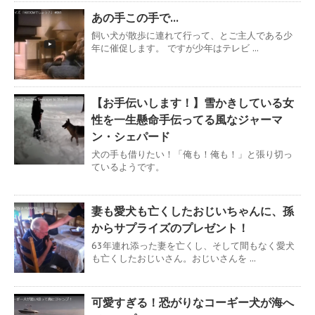
あの手この手で…
飼い犬が散歩に連れて行って、とご主人である少
年に催促します。 ですが少年はテレビ ...
【お手伝いします！】雪かきしている女
性を一生懸命手伝ってる風なジャーマ
ン・シェパード
犬の手も借りたい！「俺も！俺も！」と張り切っ
ているようです。
妻も愛犬も亡くしたおじいちゃんに、孫
からサプライズのプレゼント！
63年連れ添った妻を亡くし、そして間もなく愛犬
も亡くしたおじいさん。おじいさんを ...
可愛すぎる！恐がりなコーギー犬が海へ