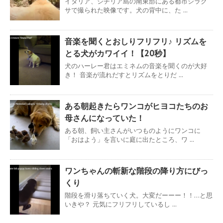
イタリア、シチリア島の南東部にある都市シラク
サで撮られた映像です。犬の背中に、た ...
音楽を聞くとおしりフリフリ♪ リズムを
とる犬がカワイイ！【20秒】
犬のハーレー君はエミネムの音楽を聞くのが大好
き！ 音楽が流れだすとリズムをとりだ ...
ある朝起きたらワンコがヒヨコたちのお
母さんになっていた！
ある朝、飼い主さんがいつものようにワンコに
「おはよう」を言いに庭に出たところ、ワ ...
ワンちゃんの斬新な階段の降り方にびっ
くり
階段を滑り落ちていく犬。大変だーーー！！…と思
いきや？ 元気にフリフリしているし ...