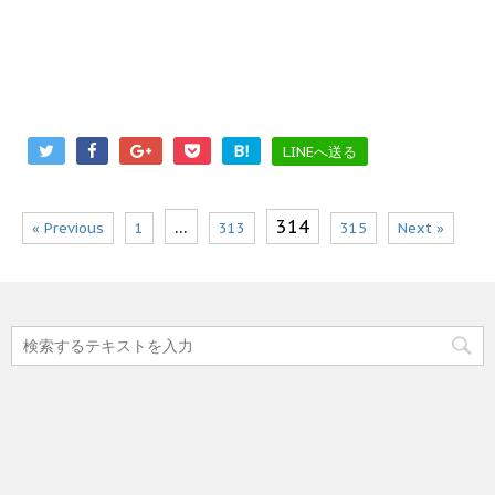
B!
LINEへ送る
…
314
« Previous
1
313
315
Next »