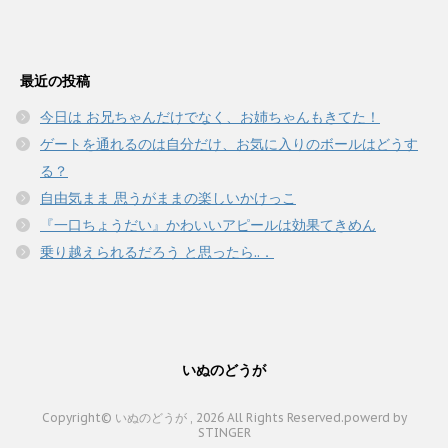
最近の投稿
今日は お兄ちゃんだけでなく、お姉ちゃんもきてた！
ゲートを通れるのは自分だけ、お気に入りのボールはどうす
る？
自由気まま 思うがままの楽しいかけっこ
『一口ちょうだい』かわいいアピールは効果てきめん
乗り越えられるだろう と思ったら..．
いぬのどうが
Copyright© いぬのどうが , 2026 All Rights Reserved.
powerd by
STINGER