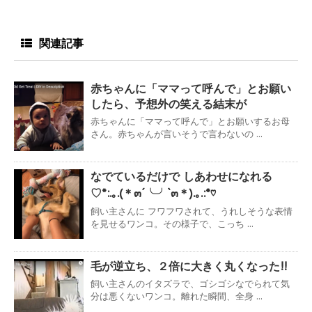
関連記事
赤ちゃんに「ママって呼んで」とお願い
したら、予想外の笑える結末が
赤ちゃんに「ママって呼んで」とお願いするお母
さん。赤ちゃんが言いそうで言わないの ...
なでているだけで しあわせになれる
♡*:.｡.(＊๓´╰╯`๓＊).｡.:*♡
飼い主さんに フワフワされて、うれしそうな表情
を見せるワンコ。その様子で、こっち ...
毛が逆立ち、２倍に大きく丸くなった!!
飼い主さんのイタズラで、ゴシゴシなでられて気
分は悪くないワンコ。離れた瞬間、全身 ...