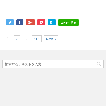
B!
LINEへ送る
1
…
2
315
Next »