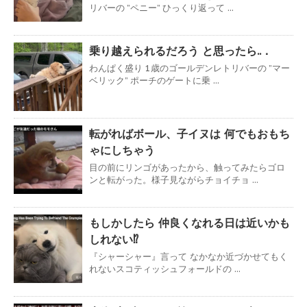
リバーの ”ペニー” ひっくり返って ...
乗り越えられるだろう と思ったら..．
わんぱく盛り 1歳のゴールデンレトリバーの ”マー
ベリック” ポーチのゲートに乗 ...
転がればボール、子イヌは 何でもおもち
ゃにしちゃう
目の前にリンゴがあったから、触ってみたらゴロ
ンと転がった。様子見ながらチョイチョ ...
もしかしたら 仲良くなれる日は近いかも
しれない⁉
『シャーシャー』言って なかなか近づかせてもく
れないスコティッシュフォールドの ...