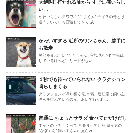
大絶叫‼ 打たれる前から すでに痛いらし
い..．
かわいらしいチワワの ”ごまくん” 子イヌの時とは
違う、いろいろ経験してきて 成 ...
かわいすぎる 近所のワンちゃん、勝手に
お散歩
笑顔をまぶしい ”ももちゃん” 突然現れた⁉ 首輪は
しているけれど、リードがない ...
１秒でも待っていられない クラクション
鳴らしまくる
クラクションが鳴り響く 駐車場。運転席で飼い主
さんを呼んでいるのか、おいて行かれ ...
普通に ちょっとサラダ 食べてただけだし
ネットの下をくぐって 草を食べていた 柴イヌの
”なぎくん” 飼い主さんに見られ ...