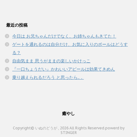
最近の投稿
今日は お兄ちゃんだけでなく、お姉ちゃんもきてた！
ゲートを通れるのは自分だけ、お気に入りのボールはどうす
る？
自由気まま 思うがままの楽しいかけっこ
『一口ちょうだい』かわいいアピールは効果てきめん
乗り越えられるだろう と思ったら..．
癒やし
Copyright© いぬのどうが , 2026 All Rights Reserved.
powerd by
STINGER