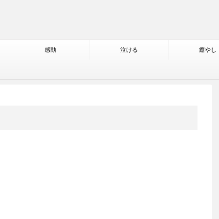
感動
泣ける
癒やし