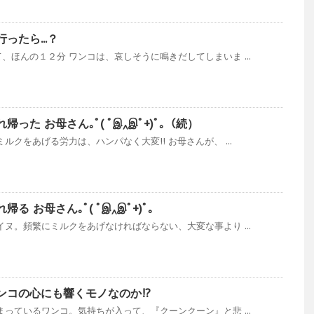
たら...？
、ほんの１２分 ワンコは、哀しそうに鳴きだしてしまいま ...
った お母さん｡ﾟ( ﾟஇ‸இﾟ+)ﾟ｡（続）
ルクをあげる労力は、ハンパなく大変!! お母さんが、 ...
 お母さん｡ﾟ( ﾟஇ‸இﾟ+)ﾟ｡
イヌ。頻繁にミルクをあげなければならない、大変な事より ...
ンコの心にも響くモノなのか!?
まっているワンコ。気持ちが入って、『クーンクーン』と悲 ...