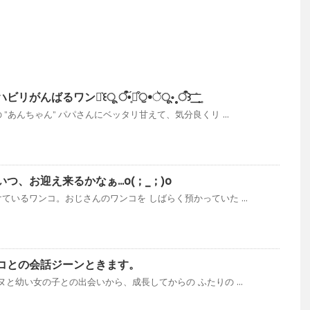
ワンコ͛꒰ू ऀ•̥́ꈊ͒ੁ•ૅू॰˳ऀ꒱ ͟͟͞ ̊ ̥ ̥
”あんちゃん” パパさんにベッタリ甘えて、気分良くリ ...
、お迎え来るかなぁ...o(；_；)o
ているワンコ。おじさんのワンコを しばらく預かっていた ...
コとの会話ジーンときます。
と幼い女の子との出会いから、成長してからの ふたりの ...