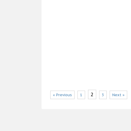
2
« Previous
1
3
Next »