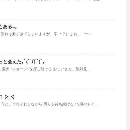
る...。
 別れは必ずきてしまいますが、辛いです よね。『一 ...
えた｡ﾟ(ﾟ´Д`ﾟ)ﾟ｡
犬 ”ジョージ” を探し続ける おじいさん。絶対見 ...
>_<)
と、そわそわしながら 帰りを待ち続ける 19歳のトイ ...