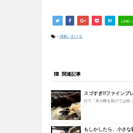
B!
LINE
-
感動
,
泣ける
関連記事
スゴすぎ!!ファインプレ
川で「木の棒を投げては拾って
もしかしたら、小さな親