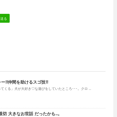
へ送る
ー!!仲間を助けるスゴ技!!
くる」犬が大好き♡な遊びをしていたところ･･･。クロ ...
切 大きなお世話 だったかも...。