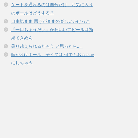
ゲートを通れるのは自分だけ、お気に入り
のボールはどうする？
自由気まま 思うがままの楽しいかけっこ
『一口ちょうだい』かわいいアピールは効
果てきめん
乗り越えられるだろう と思ったら..．
転がればボール、子イヌは 何でもおもちゃ
にしちゃう