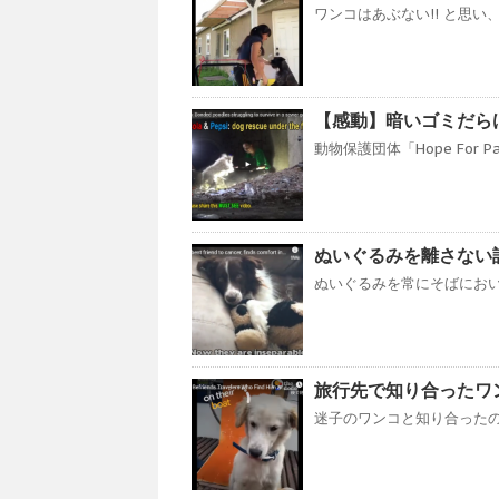
ワンコはあぶない!! と思い
【感動】暗いゴミだら
動物保護団体「Hope For
ぬいぐるみを離さない訳と
ぬいぐるみを常にそばにおい
旅行先で知り合ったワ
迷子のワンコと知り合ったのは