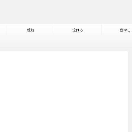
感動
泣ける
癒やし