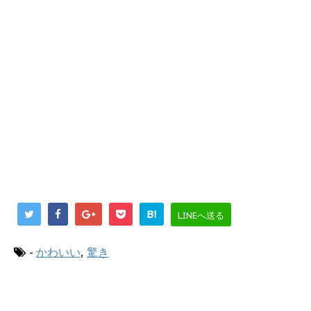
B!
LINEへ送る
-
かわいい
,
驚き