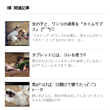
関連記事
女の子と、ワンコの成長を『タイムラプ
ス』 (*´˘`*)♡
”ブルドッグ” のワンコのお家に、赤ちゃんがやっ
てきた！ とってもかわいがり、お ...
タブレットには、コレを使う!!
男の子がタブレットをタッチ!! 操作しているモノ
は??? ちょっとモフモフ 使い ...
気がつけば、口開けて寝てたっ(ﾟ□ﾟ)
ｧ･･･!?
飼い主さんも、思わず吹き出してしまった”さくら
ちゃん”の寝顔(☆>∇