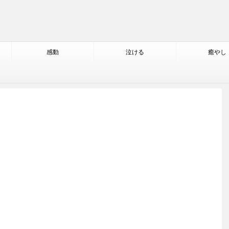
感動
泣ける
癒やし