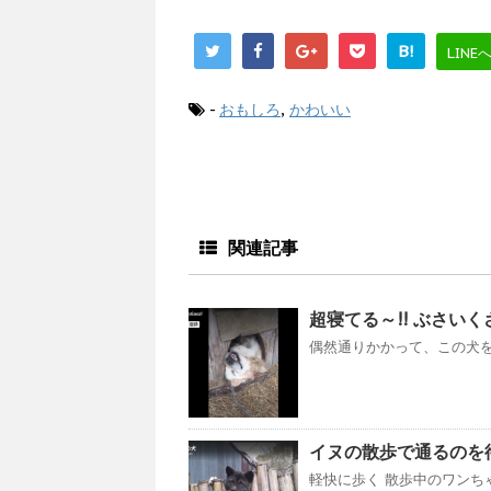
B!
LINE
-
おもしろ
,
かわいい
関連記事
超寝てる～!! ぶさいく
偶然通りかかって、この犬を見
イヌの散歩で通るのを
軽快に歩く 散歩中のワンちゃ