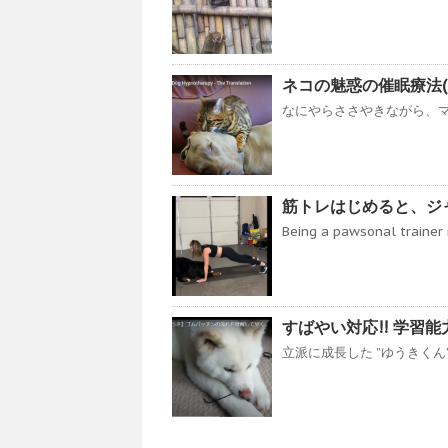
ネコの魅惑の催眠療法(￣
なにやらささやきながら、マッ
筋トレはじめると、ジャ
Being a pawsonal trainer is
すばやい対応!! 学習能力
立派に成長した ”ゆうきくん”