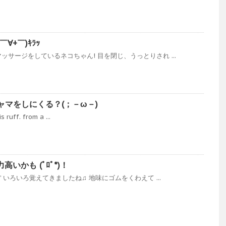
∀+￣)ｷﾗｯ
サージをしているネコちゃん! 目を閉じ、うっとりされ ...
マをしにくる？(；－ω－)
 ruff. from a ...
高いかも (ﾟﾛﾟ*)！
 いろいろ覚えてきましたね♫ 地味にゴムをくわえて ...