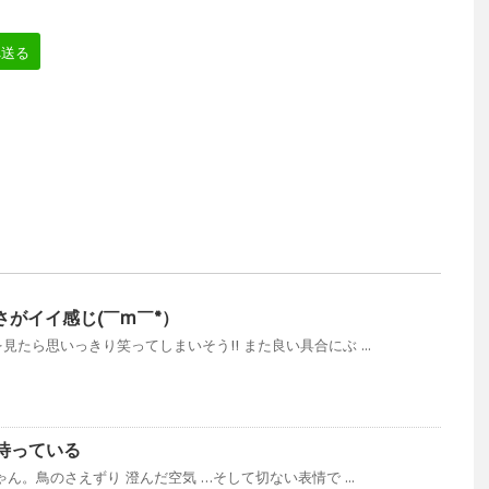
へ送る
さがイイ感じ(￣m￣*）
たら思いっきり笑ってしまいそう!! また良い具合にぶ ...
待っている
ん。鳥のさえずり 澄んだ空気 …そして切ない表情で ...