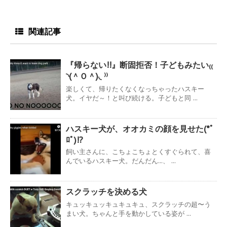
関連記事
『帰らない!!』断固拒否！子どもみたい₍₍
◝(＾Ｏ＾)◟ ⁾⁾
楽しくて、帰りたくなくなっちゃったハスキー
犬。イヤだ～！と叫び続ける。子どもと同 ...
ハスキー犬が、オオカミの顔を見せた(*ﾟ
ﾛﾟ)!?
飼い主さんに、こちょこちょとくすぐられて、喜
んでいるハスキー犬。だんだん...、 ...
スクラッチを決める犬
キュッキュッキュキュキュ、スクラッチの超〜う
まい犬。ちゃんと手を動かしている姿が ...