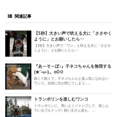
関連記事
【5秒】大きい声で吠える犬に「ささやく
ように」とお願いしたら･･
【5秒】大きい声で「ワン」と吠える犬に「ささや
くように」とお願いしたら･･
『あ～そ～ぼ♪』子ネコちゃんを無視する
(★´-ω-).。oOＯ
眠くて眠くて、子ネコちゃんと遊ぶ気になれない
ワンコ。自然に目が閉じてしまう... ...
トランポリンを楽しむワンコ
トランポリンに、勢いよくジャンプして、楽しん
でいるブルドッグ♪ 飼い主さん達も、 ...