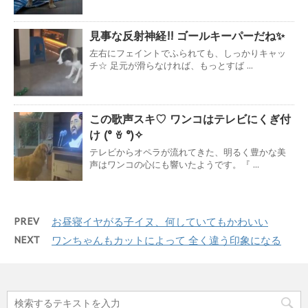
見事な反射神経!! ゴールキーパーだね✨
左右にフェイントでふられても、しっかりキャッ
チ☆ 足元が滑らなければ、もっとすば ...
この歌声スキ♡ ワンコはテレビにくぎ付
け (° ꈊ °)✧
テレビからオペラが流れてきた、明るく豊かな美
声はワンコの心にも響いたようです。『 ...
PREV
お昼寝イヤがる子イヌ、何していてもかわいい
NEXT
ワンちゃんもカットによって 全く違う印象になる