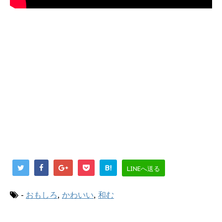
B!
LINEへ送る
-
おもしろ
,
かわいい
,
和む