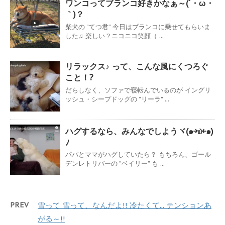
ワンコってブランコ好きかなぁ～(´・ω・
｀)？
柴犬の ”てつ君” 今日はブランコに乗せてもらいま
した♫ 楽しい？ニコニコ笑顔（ ...
リラックス♪ って、こんな風にくつろぐ
こと！?
だらしなく、ソファで寝転んでいるのが イングリ
ッシュ・シープドッグの ”リーラ” ...
ハグするなら、みんなでしようヾ(๑￫௰￩๑)
ﾉ
パパとママがハグしていたら？ もちろん、ゴール
デンレトリバーの ”ベイリー” も ...
PREV
雪って 雪って、なんだよ!! 冷たくて... テンションあ
がる～!!