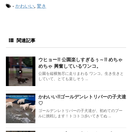
-
かわいい
,
驚き
関連記事
ウヒョー!! 公園楽しすぎるぅ～!! めちゃ
めちゃ 興奮しているワンコ。
公園を縦横無尽に走りまわる ワンコ。生き生きと
していて、とても楽しそう ...
かわいい!!ゴールデンレトリバーの子犬達
♡
ゴールデンレトリバーの子犬達が、初めてのプー
ルに挑戦します！トコトコ歩いてきてぬ ...