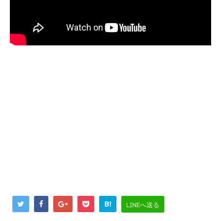
B!
LINEへ送る