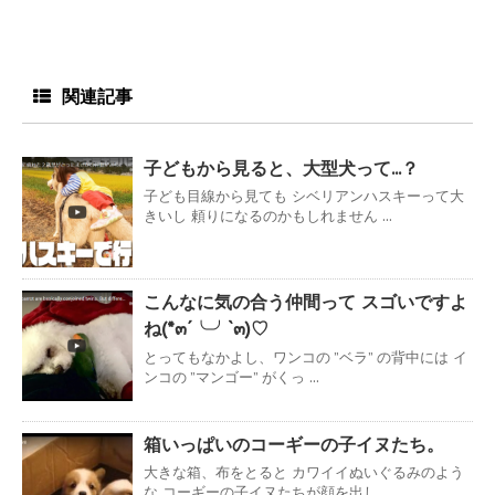
関連記事
子どもから見ると、大型犬って...？
子ども目線から見ても シベリアンハスキーって大
きいし 頼りになるのかもしれません ...
こんなに気の合う仲間って スゴいですよ
ね(*๓´╰╯`๓)♡
とってもなかよし、ワンコの ”ベラ” の背中には イ
ンコの ”マンゴー” がくっ ...
箱いっぱいのコーギーの子イヌたち。
大きな箱、布をとると カワイイぬいぐるみのよう
な コーギーの子イヌたちが顔を出し ...