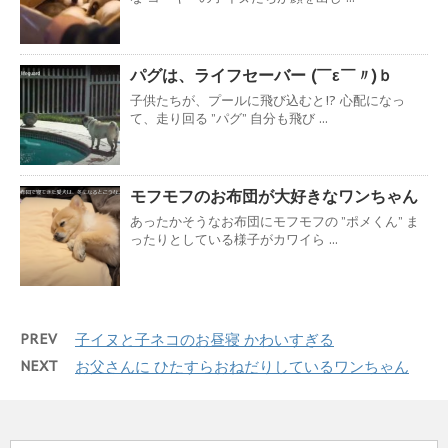
パグは、ライフセーバー (￣ε￣〃)ｂ
子供たちが、プールに飛び込むと!? 心配になっ
て、走り回る ”パグ” 自分も飛び ...
モフモフのお布団が大好きなワンちゃん
あったかそうなお布団にモフモフの ”ポメくん” ま
ったりとしている様子がカワイら ...
PREV
子イヌと子ネコのお昼寝 かわいすぎる
NEXT
お父さんに ひたすらおねだりしているワンちゃん