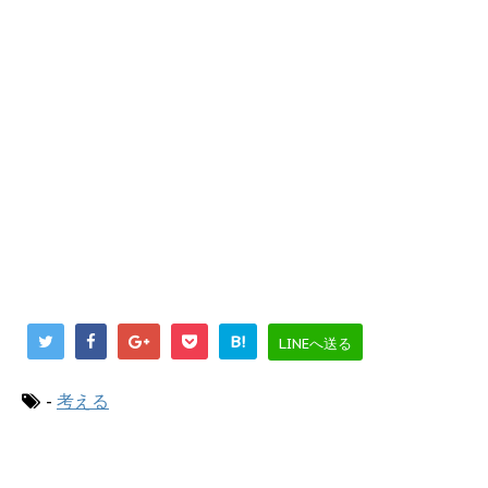
B!
LINEへ送る
-
考える