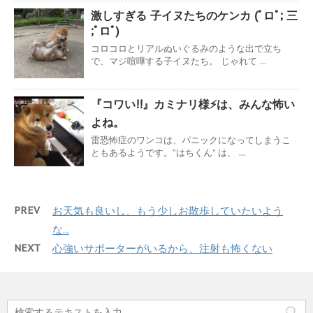
激しすぎる 子イヌたちのケンカ (ﾟロﾟ; 三
;ﾟロﾟ)
コロコロとリアルぬいぐるみのような出で立ち
で、マジ喧嘩する子イヌたち。 じゃれて ...
『コワい!!』カミナリ様⚡は、みんな怖い
よね。
雷恐怖症のワンコは、パニックになってしまうこ
ともあるようです。”はちくん” は、 ...
PREV
お天気も良いし、もう少しお散歩していたいよう
な...
NEXT
心強いサポーターがいるから、注射も怖くない