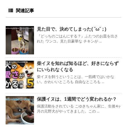
関連記事
見た目で、決めてしまった( ˘ω˘ ; )
『どっちのごはんにする？』ふたつのお皿を出さ
れた ワンコ。見た目豪華な チキンが ...
柴イヌを知れば知るほど、好きにならず
にいられなくなる
柴イヌを飼うということは、一筋縄ではいかな
い。かわいいところも 自由なところも ...
保護イヌは、1週間でどう変われるか？
保護活動をされている こゆきちゃん家に、生後4ヶ
月の元野犬がやってきました。この ...