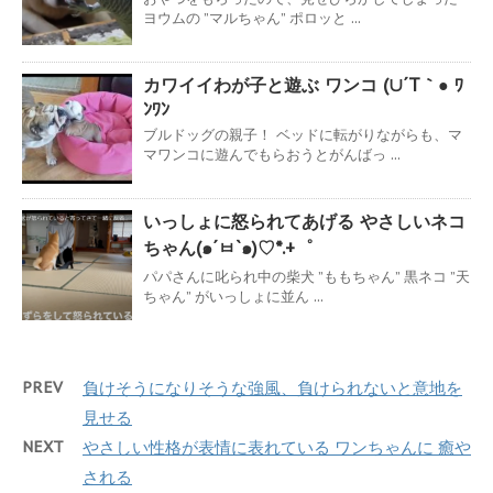
ヨウムの ”マルちゃん” ポロッと ...
カワイイわが子と遊ぶ ワンコ (∪´T｀● ﾜ
ﾝﾜﾝ
ブルドッグの親子！ ベッドに転がりながらも、マ
マワンコに遊んでもらおうとがんばっ ...
いっしょに怒られてあげる やさしいネコ
ちゃん(๑´ㅂ`๑)♡*.+゜
パパさんに叱られ中の柴犬 ”ももちゃん” 黒ネコ ”天
ちゃん” がいっしょに並ん ...
PREV
負けそうになりそうな強風、負けられないと意地を
見せる
NEXT
やさしい性格が表情に表れている ワンちゃんに 癒や
される