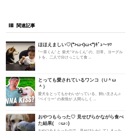
関連記事
ほほえましい♡(*>ω<)ω<*)ｷﾞｭ～ｯ♡
”一茶くん” と 柴犬”マルくん” の、日常。ヨーグル
トを、二人で分けっこして食 ...
とっても愛されているワンコ（∪＾ω
＾）
愛犬をとってもかわいがっている、飼い主さん♫
”ベイリー” の表情が 人間らしく ...
おやつもらった♡ 見せびらかながら食べ
た結果( ○ω○)
おやつをもらったので、見せびらかしてしまった