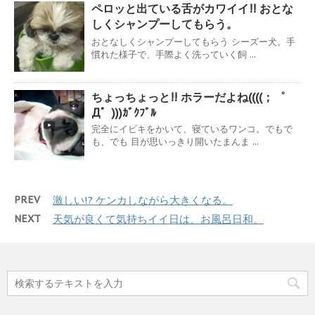
ペロッと出ている舌がカワイイ!! おとな
しくシャンプーしてもらう。
おとなしくシャンプーしてもらう シーズー犬。手
慣れた様子で、手際よく洗っていく飼 ...
ちょっちょっと!! ホラーだよね((((；゜
Д゜)))ｶﾞｸﾌﾞﾙ
完全にイビキをかいて、寝ているワンコ。でもで
も、でも 目が思いっきり開いたまんま ...
PREV
激しい!? ケンカしながら大きくなる。
NEXT
天気が良くて気持ちイイ日は、お風呂日和。