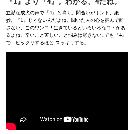
『1』より『4』。わかる、4だね。
立派な成犬の声で『4』と鳴く。間合いがホント、絶
妙。『1』じゃないんだよね。聞いた人の心を掴んで離
さない、このワンコ!! 生きているといろいろなコトがあ
るよね。辛いこと苦しいこと悩みは尽きない...でも『4』
で、ビックリするほど スッキリする。