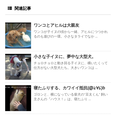
関連記事
ワンコとアヒルは大親友
ワンコが子イヌの頃から一緒、アヒルにつつかれ
るのも遊びの一環。小さなタライでなか ...
小さな子イヌに、夢中な大型犬。
チョロチョロと動き回る子イヌに、構いたくって
仕方がない大型犬たち。大きいワンコは ...
寝たふりする、カワイイ抵抗(@≧∀≦)b
ゴロンと、横になっている柴犬の”豆太くん” 飼い
主さんの『ハウス！』は、寝たふり ...