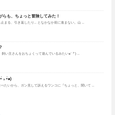
がらも、ちょっと冒険してみた！
まる、引き返したり... となかなか前に進まない。山 ...
？
い主さんをおちょくって遊んでいるみたい๑´ ³`) ...
 •̀๑)
べたいから、ガン見して訴えるワンコに『ちょっと、聞いて ...
り