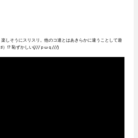
。楽しそうにスリスリ。他のコ達とはあきらかに違うことして遊
? 恥ずかしい(///ｐωｑ///)