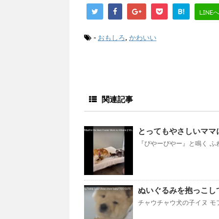
B!
LINE
-
おもしろ
,
かわいい
関連記事
とってもやさしいママ
『ぴやーぴやー』と鳴く ふ
ぬいぐるみを抱っこしてい
チャウチャウ犬の子イヌ モフ