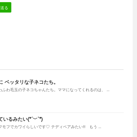
へ送る
に ベッタリな子ネコたち。
わふわ毛玉の子ネコちゃんたち。ママになってくれるのは、 ...
るみたい(*´﹀`*)
モフでカワイらしいです♡ テディベアみたい!! もう ...