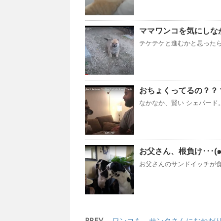
ママワンコを気にしな
テケテケと進むかと思ったら止
おちょくってるの？？
なかなか、賢い シェパード。飼
お父さん、根負け･･･(๑•́ ₃
お父さんのサンドイッチが食
PREV
ワンコも、サンタさんにおねだ