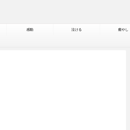
感動
泣ける
癒やし