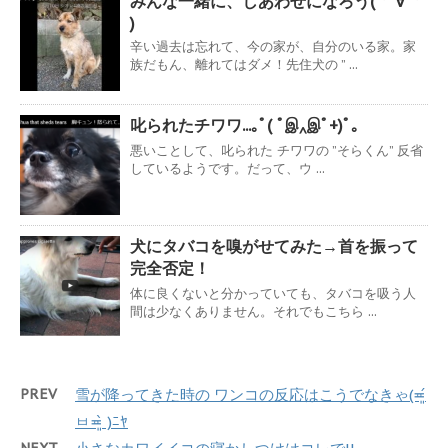
みんな一緒に、しあわせになろう( *ﾟ∀ﾟ*
)
辛い過去は忘れて、今の家が、自分のいる家。家
族だもん、離れてはダメ！先住犬の ” ...
叱られたチワワ...｡ﾟ( ﾟஇ‸இﾟ+)ﾟ｡
悪いことして、叱られた チワワの ”そらくん” 反省
しているようです。だって、ウ ...
犬にタバコを嗅がせてみた→首を振って
完全否定！
体に良くないと分かっていても、タバコを吸う人
間は少なくありません。それでもこちら ...
PREV
雪が降ってきた時の ワンコの反応はこうでなきゃ(≖͈́
ㅂ≖͈̀ )ﾆﾔ