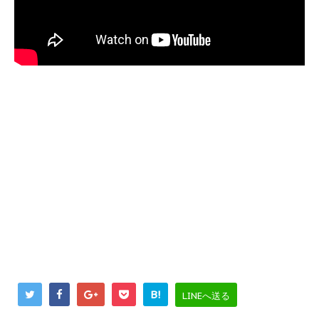
B!
LINEへ送る