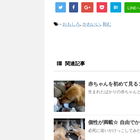
B!
LINE
-
おもしろ
,
かわいい
,
和む
関連記事
赤ちゃんを初めて見る
生まれたばかりの赤ちゃんと
個性が満載☆ 自由でかわ
必死に追いかけっこしてみた