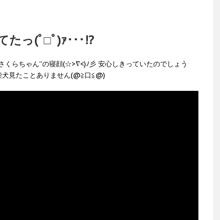
(ﾟ□ﾟ)ｧ･･･!?
くらちゃん”の寝顔(☆>∇<)ﾉ彡 安心しきっていたのでしょう
犬見たことありません(@≧口≦@)