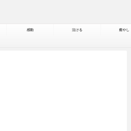
感動
泣ける
癒やし