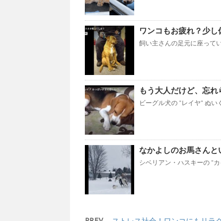
ワンコもお疲れ？少し
飼い主さんの足元に座っている
もう大人だけど、忘れ
ビーグル犬の ”レイヤ” ぬ
なかよしのお馬さんとい
シベリアン・ハスキーの ”カイ
PREV
ストレス社会！ワンコにもリラ