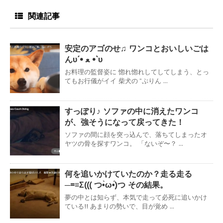
関連記事
安定のアゴのせ♫ ワンコとおいしいごは
んυ´• ﻌ •`υ
お料理の監督姿に 惚れ惚れしてしてしまう、とっ
てもお行儀がイイ 柴犬の ”ぷりん ...
すっぽり♪ ソファの中に消えたワンコ
が、強そうになって戻ってきた！
ソファの間に顔を突っ込んで、落ちてしまったオ
ヤツの骨を探すワンコ。 「ないぞ〜？ ...
何を追いかけていたのか？走る走る
─=≡Σ((( つ•̀ω•́)つ その結果。
夢の中とは知らず、本気で走って必死に追いかけ
ている!! あまりの勢いで、目が覚め ...