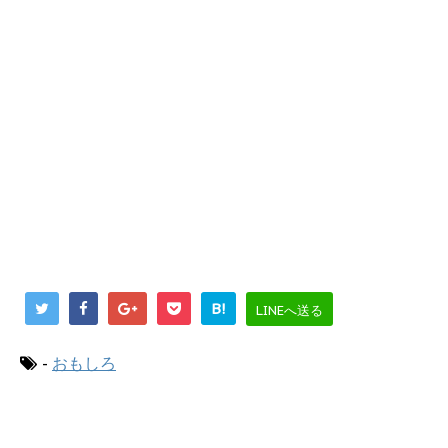
B!
LINEへ送る
-
おもしろ