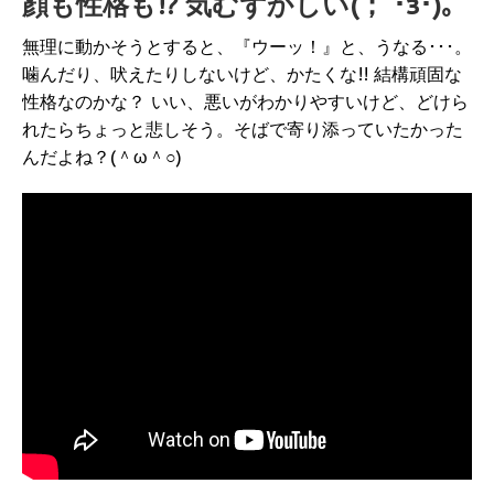
顔も性格も!? 気むずかしい(；´･з･)｡
無理に動かそうとすると、『ウーッ！』と、うなる･･･。
噛んだり、吠えたりしないけど、かたくな!! 結構頑固な
性格なのかな？ いい、悪いがわかりやすいけど、どけら
れたらちょっと悲しそう。そばで寄り添っていたかった
んだよね？(＾ω＾○)ゞ