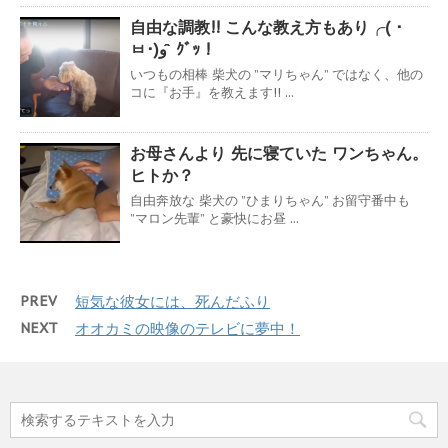
自由な調教!! こんな教え方もあり╭( ･
ㅂ･)و ̑̑ ｸﾞｯ !
いつもの相棒 柴犬の ”マリちゃん” ではなく、他の
コに『お手』を教えます!! ...
お母さんより 先に寝ていた ワンちゃん。
ヒトか？
自由奔放な 柴犬の ”ひまりちゃん” お留守番中も
”マロン先輩” と豪快にお昼 ...
PREV
短気な彼女には、死んだふり
NEXT
オオカミの映像のテレビに夢中！