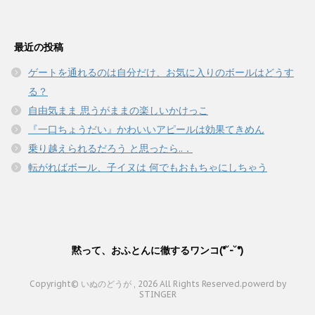
最近の投稿
ゲートを通れるのは自分だけ、お気に入りのボールはどうす
る？
自由気まま 思うがままの楽しいかけっこ
『一口ちょうだい』かわいいアピールは効果てきめん
乗り越えられるだろう と思ったら..．
転がればボール、子イヌは 何でもおもちゃにしちゃう
黙って、おふとんに徹するワンコ(*˘-˘*)
Copyright© いぬのどうが , 2026 All Rights Reserved.
powerd by
STINGER