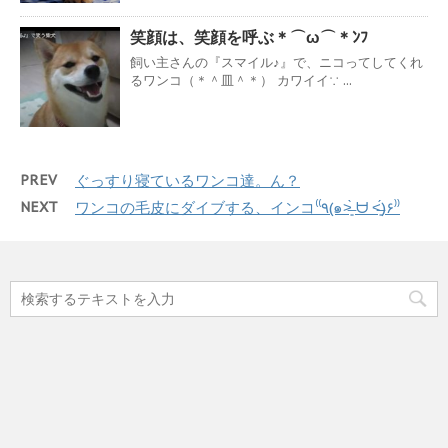
笑顔は、笑顔を呼ぶ＊⌒ω⌒＊ﾝﾌ
飼い主さんの『スマイル♪』で、ニコってしてくれ
るワンコ（＊＾皿＾＊） カワイイ∵ ...
PREV
ぐっすり寝ているワンコ達。ん？
NEXT
ワンコの毛皮にダイブする、インコ⁽⁽٩(๑˃̶͈̀ ᗨ ˂̶͈́)۶⁾⁾