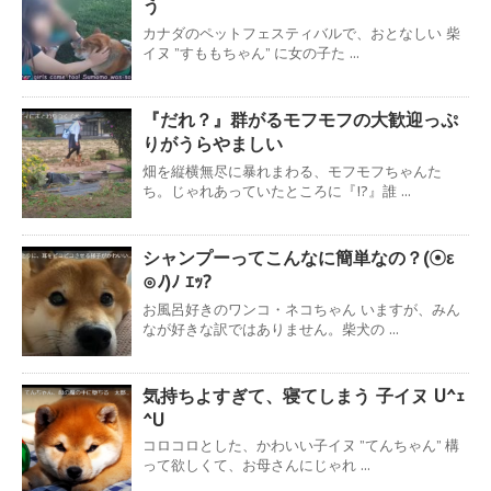
う
カナダのペットフェスティバルで、おとなしい 柴
イヌ ”すももちゃん” に女の子た ...
『だれ？』群がるモフモフの大歓迎っぷ
りがうらやましい
畑を縦横無尽に暴れまわる、モフモフちゃんた
ち。じゃれあっていたところに『!?』誰 ...
シャンプーってこんなに簡単なの？(☉ε
⊙ﾉ)ﾉ ｴｯ?
お風呂好きのワンコ・ネコちゃん いますが、みん
なが好きな訳ではありません。柴犬の ...
気持ちよすぎて、寝てしまう 子イヌ U^ｪ
^U
コロコロとした、かわいい子イヌ ”てんちゃん” 構
って欲しくて、お母さんにじゃれ ...