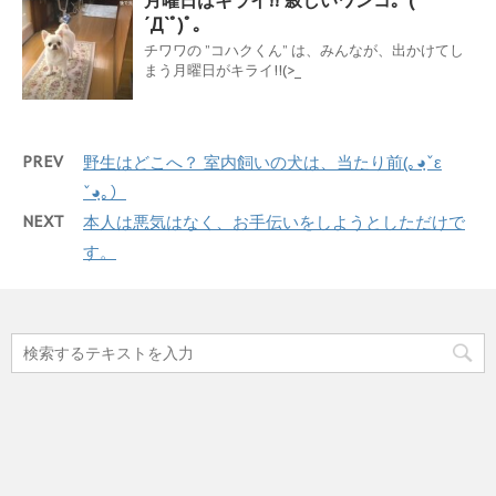
´Д`ﾟ)ﾟ｡
チワワの ”コハクくん” は、みんなが、出かけてし
まう月曜日がキライ!!(>_
PREV
野生はどこへ？ 室内飼いの犬は、当たり前(｡◕ฺˇε
ˇ◕ฺ｡）
NEXT
本人は悪気はなく、お手伝いをしようとしただけで
す。