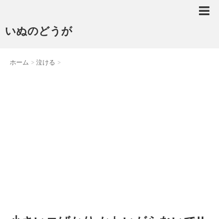
いぬのどうが
ホーム
>
泣ける
>