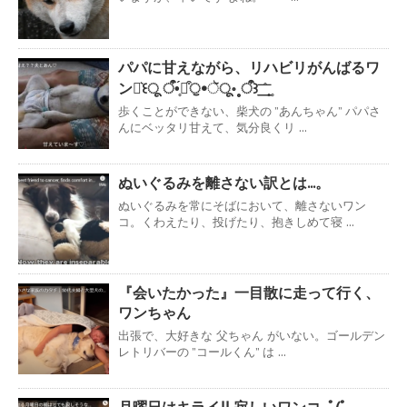
パパに甘えながら、リハビリがんばるワ
ンコ͛꒰ू ऀ•̥́ꈊ͒ੁ•ૅू॰˳ऀ꒱ ͟͟͞ ̊ ̥ ̥
歩くことができない、柴犬の ”あんちゃん” パパさ
んにベッタリ甘えて、気分良くリ ...
ぬいぐるみを離さない訳とは...。
ぬいぐるみを常にそばにおいて、離さないワン
コ。くわえたり、投げたり、抱きしめて寝 ...
『会いたかった』一目散に走って行く、
ワンちゃん
出張で、大好きな 父ちゃん がいない。ゴールデン
レトリバーの ”コールくん” は ...
月曜日はキライ!! 寂しいワンコ｡ﾟ(ﾟ