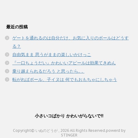
最近の投稿
ゲートを通れるのは自分だけ、お気に入りのボールはどうす
る？
自由気まま 思うがままの楽しいかけっこ
『一口ちょうだい』かわいいアピールは効果てきめん
乗り越えられるだろう と思ったら..．
転がればボール、子イヌは 何でもおもちゃにしちゃう
小さいコばかり かわいがらないで!!
Copyright© いぬのどうが , 2026 All Rights Reserved.
powerd by
STINGER