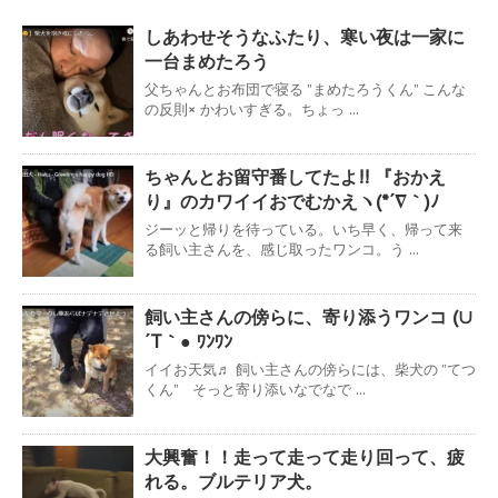
しあわせそうなふたり、寒い夜は一家に
一台まめたろう
父ちゃんとお布団で寝る ”まめたろうくん” こんな
の反則× かわいすぎる。ちょっ ...
ちゃんとお留守番してたよ!! 『おかえ
り』のカワイイおでむかえヽ(*´∇｀)ﾉ
ジーッと帰りを待っている。いち早く、帰って来
る飼い主さんを、感じ取ったワンコ。う ...
飼い主さんの傍らに、寄り添うワンコ (∪
´T｀● ﾜﾝﾜﾝ
イイお天気♬ 飼い主さんの傍らには、柴犬の ”てつ
くん” そっと寄り添いなでなで ...
大興奮！！走って走って走り回って、疲
れる。ブルテリア犬。