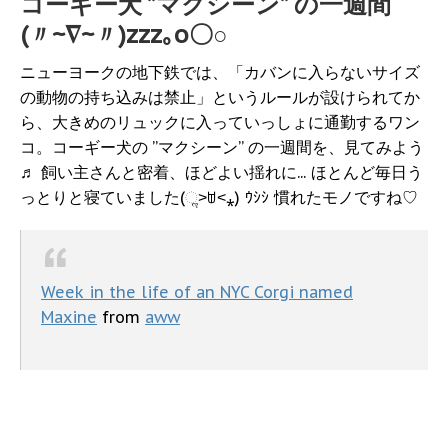
コーギー犬 ”マクシーン” の一週間
(〃~∇~〃)zzz｡o〇○
ニューヨークの地下鉄では、「カバンに入らないサイズ
の動物の持ち込みは禁止」というルールが設けられてか
ら、大きめのリュックに入っていっしょに通勤するワン
コ。コーギー犬の ”マクシーン” の一週間を、見てみよう
♬ 飼い主さんと密着、ほどよい揺れに... ほとんど毎日う
っとりと寝ていました(ૢ˃ꌂ˂⁎) ｳｼｼ 慣れたモノですね♡
Week in the life of an NYC Corgi named
Maxine
from
aww