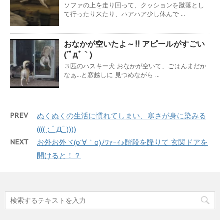
ソファの上を走り回って、クッションを蹴落とし
て行ったり来たり、ハアハア少し休んで ...
おなかが空いたよ～!! アピールがすごい
(´ﾟдﾟ｀)
３匹のハスキー犬 おなかが空いて、ごはんまだか
なぁ...と窓越しに 見つめながら ...
PREV
ぬくぬくの生活に慣れてしまい、寒さが身に染みる
((((；ﾟДﾟ))))
NEXT
お外お外ヾ(o´∀｀o)ﾉﾜｧｰｨ♪階段を降りて 玄関ドアを
開けると！？