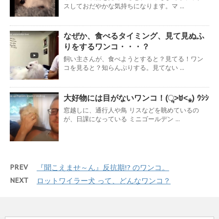
スしておだやかな気持ちになります。マ ...
なぜか、食べるタイミング、見て見ぬふ
りをするワンコ・・・？
飼い主さんが、食べようとすると？見てる！ワン
コを見ると？知らんぷりする。見てない ...
大好物には目がないワンコ！(ૢ˃ꌂ˂⁎) ｳｼｼ
窓越しに、通行人や鳥 リスなどを眺めているの
が、日課になっている ミニゴールデン ...
PREV
『聞こえませ～ん』反抗期!? のワンコ。
NEXT
ロットワイラー犬 って、どんなワンコ？