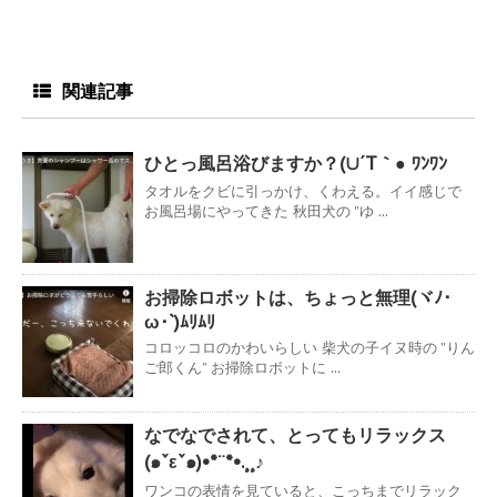
関連記事
ひとっ風呂浴びますか？(∪´T｀● ﾜﾝﾜﾝ
タオルをクビに引っかけ、くわえる。イイ感じで
お風呂場にやってきた 秋田犬の ”ゆ ...
お掃除ロボットは、ちょっと無理(ヾﾉ･
ω･`)ﾑﾘﾑﾘ
コロッコロのかわいらしい 柴犬の子イヌ時の ”りん
ご郎くん” お掃除ロボットに ...
なでなでされて、とってもリラックス
(๑ˇεˇ๑)•*¨*•.¸¸♪
ワンコの表情を見ていると、こっちまでリラック