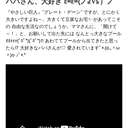
パパさん、大好き ε=ε=(ノ≧∇≦）ノ
『やさしい巨人』”グレート・デーン” ですが、とにかく
大きいですよね～。大きくて立派なお宅✨ があってこそ
の 自由な生活なのでしょうか。ママさんに、「開けて
～！」と、お願いして出た先には なんとっ大きなプール
ｵｵｫｫｫ(ﾟﾛﾟ*)(ﾟﾛﾟ*)!! あわててプールから出てきたと思っ
たら!? 大好きなパパさんが♡ 愛されていますﾟ+.(o,,〃ω
〃)o ♪ﾟ+.*