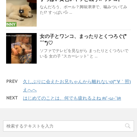
なんだろう、ボール？興味津津で、噛みついてみ
た!? すっぱい💦 ...
女の子とワンコ、まったりとくつろぐ(*
´˘`*)♡
ソファでテレビを見ながら まったりとくつろいで
いる 女の子 ”スカーレット” と ...
PREV
久しぶりに会えたお兄ちゃんから離れないσ(*´∀｀照)
えへへ
NEXT
はじめてのことは、何でも疲れるよね ฅ(´-ω-`)ฅ