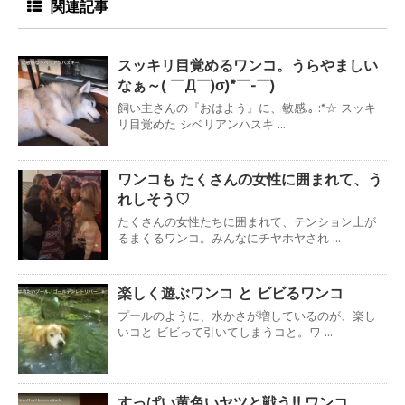
関連記事
スッキリ目覚めるワンコ。うらやましい
なぁ～( ￣Д￣)σ)*￣-￣)
飼い主さんの『おはよう』に、敏感.｡.:*☆ スッキ
リ目覚めた シベリアンハスキ ...
ワンコも たくさんの女性に囲まれて、う
れしそう♡
たくさんの女性たちに囲まれて、テンション上が
るまくるワンコ。みんなにチヤホヤされ ...
楽しく遊ぶワンコ と ビビるワンコ
プールのように、水かさが増しているのが、楽し
いコと ビビって引いてしまうコと。ワ ...
すっぱい黄色いヤツと戦う!! ワンコ。