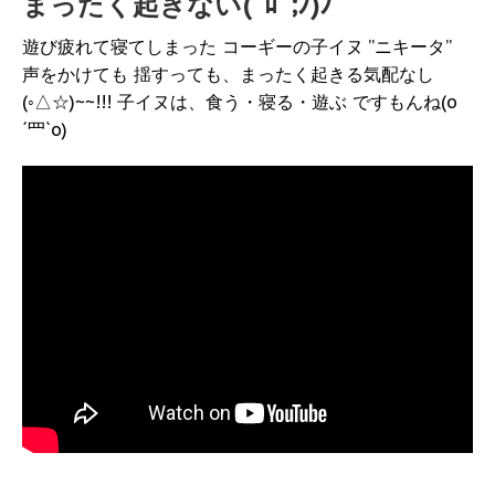
まったく起きない(ﾟﾛﾟ;ﾉ)ﾉ
遊び疲れて寝てしまった コーギーの子イヌ ”ニキータ”
声をかけても 揺すっても、まったく起きる気配なし
(◦△☆)~~!!! 子イヌは、食う・寝る・遊ぶ ですもんね(o
´罒`o)