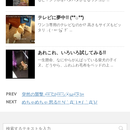
テレビに夢中!! (*°⌂°*)
ワンコ専用のテレビなのか!? 高さもサイズもピッ
タリ╭( ･ㅂ･)و ̑̑ ｸﾞ ...
あれこれ、いろいろ試してみる!!
一生懸命、なにやらがんばっている柴犬の子イ
ヌ。どうやら、ふわふわ毛布をベッドの上 ...
PREV
突然の襲撃 =͟͟͞͞=͟͟͞͞ ⊂(=͟͟͞͞=͟͟͞͞っ☉ω=͟͟͞͞☉)=
NEXT
めちゃめちゃ 怒る!! ﾍ(｀Д´ ) ≡ ( ｀Д´)ﾉ