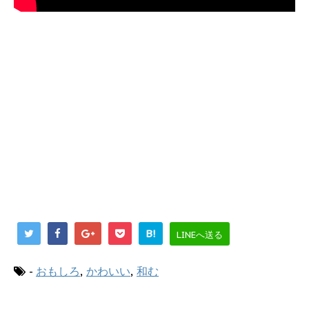
B!
LINEへ送る
-
おもしろ
,
かわいい
,
和む