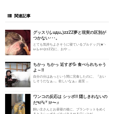
関連記事
グッスリ(｡uдu｡)zzZZ夢と現実の区別が
つかない･･･。
とても気持ちよさそうに寝ているブルドッグ(★´-
ω-)｡o○(zzZZ)に、おや ...
ちかっ ちかっ 近すぎ💦 食べられちゃう
よ～!!
自分の分はあっという間に完食したのに、『おい
しそうだなぁ...。欲しいなぁ』超至 ...
ワンコの反応は シッポ!! 隠しきれないの
だ٩꒰･ัε･ั ꒱۶〜♬
飼い主さんとお昼寝の後に、ブランケットをめく
ると？シッポをパタパタさせるワンコが ...