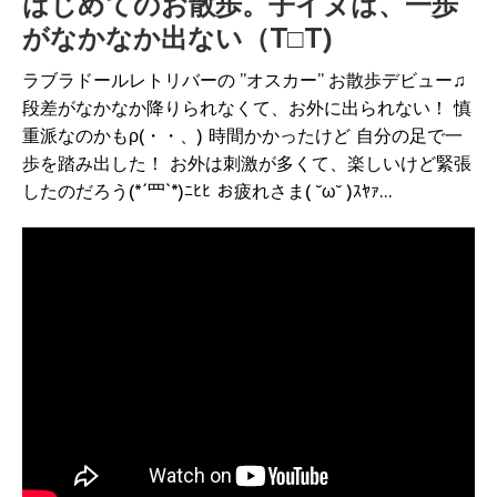
はじめてのお散歩。子イヌは、一歩
がなかなか出ない（T□T)
ラブラドールレトリバーの ”オスカー” お散歩デビュー♫
段差がなかなか降りられなくて、お外に出られない！ 慎
重派なのかもρ(・・、) 時間かかったけど 自分の足で一
歩を踏み出した！ お外は刺激が多くて、楽しいけど緊張
したのだろう(*´罒`*)ﾆﾋﾋ お疲れさま( ˘ω˘ )ｽﾔｧ…