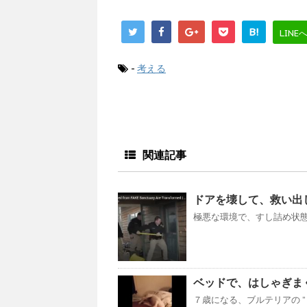
B!
LINE
-
考える
関連記事
ドアを壊して、救い出
極悪な環境で、すし詰め状態
ベッドで、はしゃぎまくり
７歳になる、ブルテリアの ”