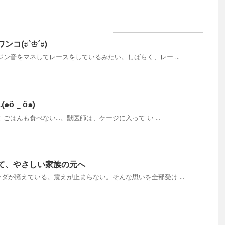
コ(ะ`♔´ะ)
ジン音をマネしてレースをしているみたい。しばらく、レー ...
ŏ _ ŏ๑)
はんも食べない...。獣医師は、ケージに入って い ...
て、やさしい家族の元へ
ダが憶えている。震えが止まらない。そんな思いを全部受け ...