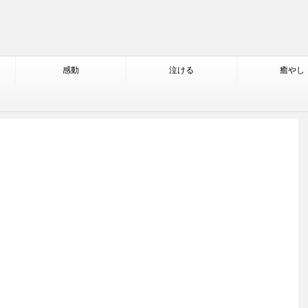
感動
泣ける
癒やし