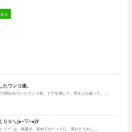
へ送る
したワンコ達。
で飼われていたワンコ達。ドアを壊して、窓をぶち破って、 ...
Ｕ＼(●~▽~●)У
ミリー” は、保護犬。初めてのベッドに、喜びとうれし ...