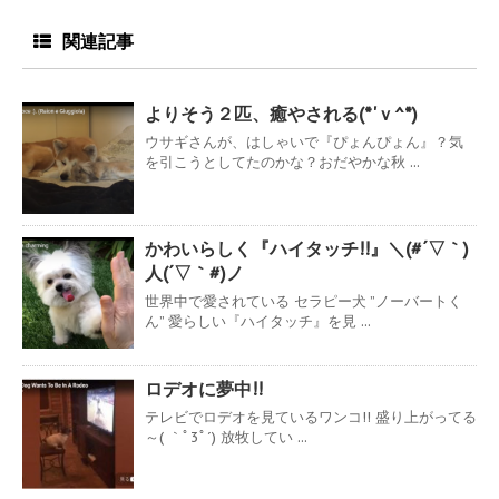
関連記事
よりそう２匹、癒やされる(*'ｖ^*)
ウサギさんが、はしゃいで『ぴょんぴょん』？気
を引こうとしてたのかな？おだやかな秋 ...
かわいらしく『ハイタッチ!!』＼(#´▽｀)
人(´▽｀#)ノ
世界中で愛されている セラピー犬 ”ノーバートく
ん” 愛らしい『ハイタッチ』を見 ...
ロデオに夢中!!
テレビでロデオを見ているワンコ!! 盛り上がってる
～( ｀ﾟ3ﾟ´) 放牧してい ...