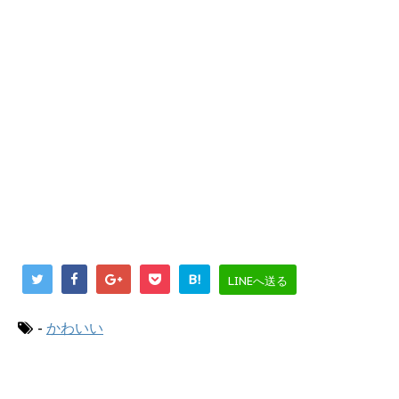
B!
LINEへ送る
-
かわいい