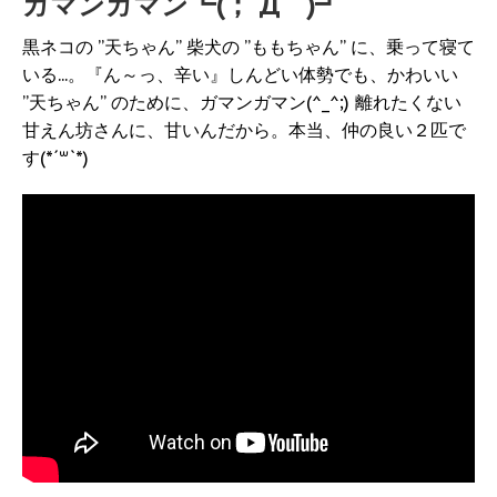
ガマンガマン┗(；´Д｀)┛
黒ネコの ”天ちゃん” 柴犬の ”ももちゃん” に、乗って寝て
いる...。『ん～っ、辛い』しんどい体勢でも、かわいい
”天ちゃん” のために、ガマンガマン(^_^;) 離れたくない
甘えん坊さんに、甘いんだから。本当、仲の良い２匹で
す(*´꒳`*)