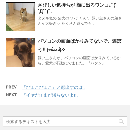
さびしい気持ちが 顔に出るワンコ｡ﾟ(ﾟ
´Д`ﾟ)ﾟ｡
タヌキ似の 柴犬の ”ハチくん”、飼い主さんの弟さ
んが大好き♡ たくさん遊んでも ...
パソコンの画面ばかりみてないで、遊ぼ
う!! (⌯¤̴̶̷̀ω¤̴̶̷́)✧
飼い主さんが、パソコンの画面ばかりみているか
ら、愛犬が行動にでました。『パタン』 ...
PREV
『ぴょこぴょこ』と顔出すのは...
NEXT
『イヤだ!! まだ帰らないよ!!』