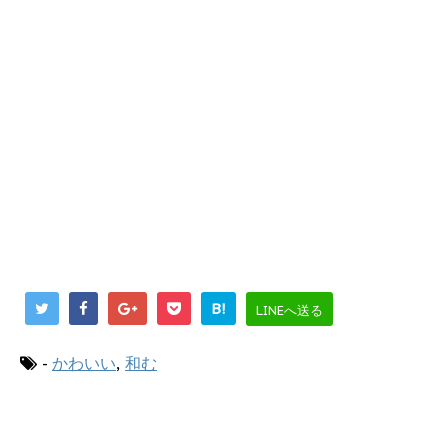
B!
LINEへ送る
-
かわいい
,
和む