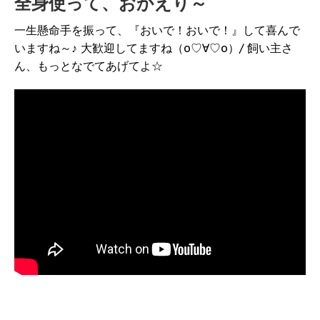
全身使って、おかえり～
一生懸命手を振って、『おいで！おいで！』して喜んで
いますね～♪ 大歓迎してますね（о♡∀♡о）/ 飼い主さ
ん、もっとなでてあげてよ☆