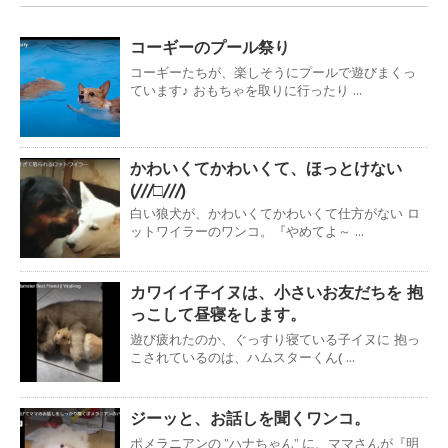
コーギーのプール祭り
コーギーたちが、楽しそうにプールで遊びまくっ
ています♪ おもちゃを取りに行ったり ...
かわいくてかわいくて、ほっとけない
(///□///)
白い狼犬が、かわいくてかわいくて仕方がない ロ
ットワイラーのワンコ。『やめてよ～ ...
カワイイ子イヌは、小さいお友だちを 抱
っこして昼寝をします。
遊び疲れたのか、ぐっすり寝ている子イヌに 抱っ
こされているのは、ハムスターくん( ...
ジーッと、お話しを聞くワンコ。
ポメラニアンの ”ハナちゃん” に、ママさんが『明