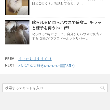
日どこ行く？』相談してると、ク ...
叱られる!? 自らハウスで反省...。チラッ
と様子を伺う|ω・)ﾁﾗ
叱られるのをわかって、自分からハウスで反省？
する ２匹の”ラブラドールレトリバー ...
PREV
まったり甘えまくり
NEXT
パパさん大好きε=ε=ε=ε=(((((*ﾉДﾉ)