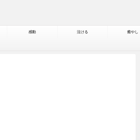
感動
泣ける
癒やし