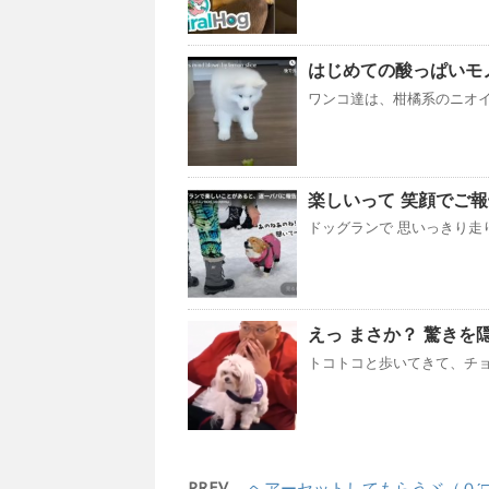
はじめての酸っぱいモノと格
ワンコ達は、柑橘系のニオイ 
楽しいって 笑顔でご
ドッグランで 思いっきり走り
えっ まさか？ 驚きを隠せ
トコトコと歩いてきて、チョ
PREV
ヘアーセットしてもらうヾ（０´□