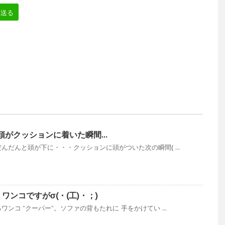
へ送る
頭がクッションに着いた瞬間…
んだんと頭が下に・・・クッションに頭がついた次の瞬間( ...
ワンコですがσ(・(工)・；)
ンコ ”クーパー”。ソファの背もたれに 手をかけてい ...