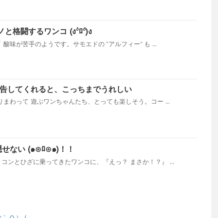
闘するワンコ (ง°̀ﾛ°́)ง
酸味が苦手のようです。サモエドの ”アルフィー” も ...
報告してくれると、こっちまでうれしい
まわって 遊ぶワンちゃんたち、とっても楽しそう。コー ...
ない (๑⊙ﾛ⊙๑)！！
コンとひざに乗ってきたワンコに、『えっ？ まさか！？』 ...
｀０）ﾉ