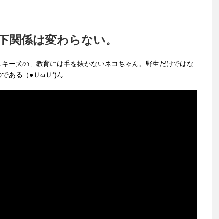
下関係は変わらない。
スキー犬の、教育には手を抜かないネコちゃん。野生だけではな
ある（●ＵωＵ*)ﾉ。