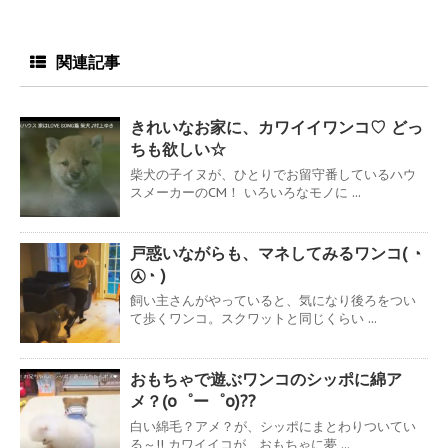
関連記事
きれいなお家に、カワイイワンコ♡ どっ
ちも欲しい☆
柴犬の子イヌが、ひとりでお留守番しているハウ
スメーカーのCM！ いろいろなモノに ...
戸惑いながらも、マネしてみるワンコ( ◔
㉦◔ )
飼い主さんがやっていると、気になり後ろをつい
て歩くワンコ。スクワットと同じくらい ...
おもちゃで遊ぶワンコのシッポに綿ア
メ？(o゜ー゜o)??
白い綿毛？アメ？が、シッポにまとわりついてい
る～!! カワイイコが、おもちゃに夢 ...