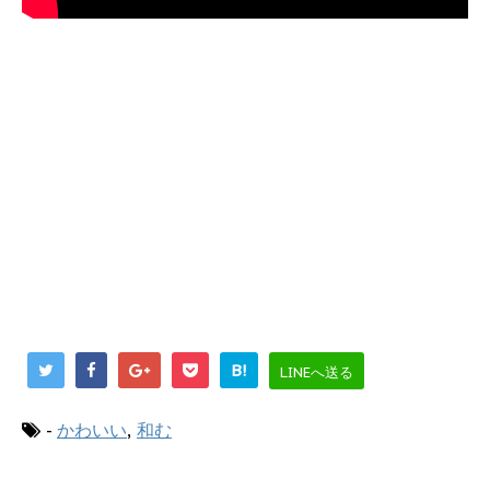
B!
LINEへ送る
-
かわいい
,
和む