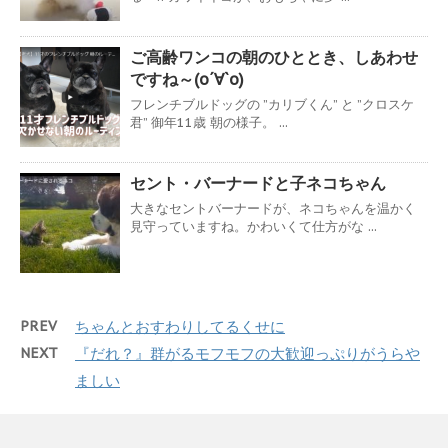
ご高齢ワンコの朝のひととき、しあわせ
ですね～(о´∀`о)
フレンチブルドッグの ”カリブくん” と ”クロスケ
君” 御年11歳 朝の様子。 ...
セント・バーナードと子ネコちゃん
大きなセントバーナードが、ネコちゃんを温かく
見守っていますね。かわいくて仕方がな ...
PREV
ちゃんとおすわりしてるくせに
NEXT
『だれ？』群がるモフモフの大歓迎っぷりがうらや
ましい