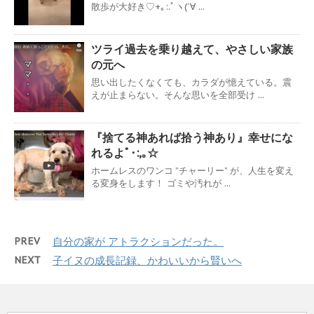
散歩が大好き♡+｡:.ﾟヽ(´∀ ...
ツライ過去を乗り越えて、やさしい家族
の元へ
思い出したくなくても、カラダが憶えている。震
えが止まらない。そんな思いを全部受け ...
『捨てる神あれば拾う神あり』幸せにな
れるよﾟ･:,｡☆
ホームレスのワンコ ”チャーリー” が、人生を変え
る変身をします！ ゴミや汚れが ...
PREV
自分の家が アトラクションだった。
NEXT
子イヌの成長記録、かわいいから賢いへ