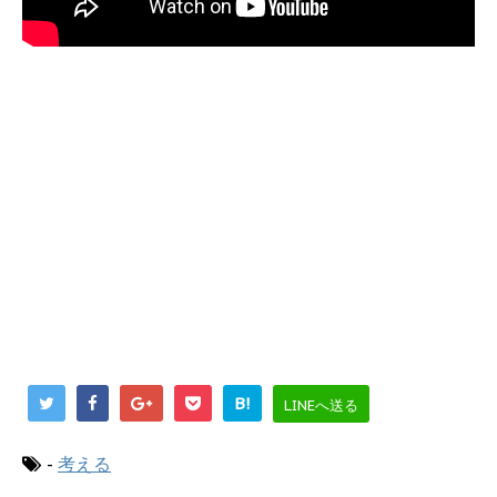
B!
LINEへ送る
-
考える