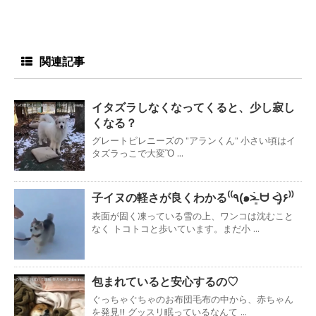
関連記事
イタズラしなくなってくると、少し寂し
くなる？
グレートピレニーズの ”アランくん” 小さい頃はイ
タズラっこで大変Ὂ ...
子イヌの軽さが良くわかる⁽⁽٩(๑˃̶͈̀ ᗨ ˂̶͈́)۶⁾⁾
表面が固く凍っている雪の上、ワンコは沈むこと
なく トコトコと歩いています。まだ小 ...
包まれていると安心するの♡
ぐっちゃぐちゃのお布団毛布の中から、赤ちゃん
を発見!! グッスリ眠っているなんて ...