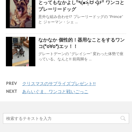
とってもなかよし⁽⁽٩(๑˃̶͈̀ ᗨ ˂̶͈́)۶⁾⁾ ワンコと
プレーリードッグ
意外な組み合わせ!? プレーリードッグの ”Prince”
と ジャーマン・シェ ...
なかなか 個性的！器用なことをするワン
コ(*o∀o*)エッ！！
グレートデーンの ”グレイシー” 変わった体勢で座
っている。なんと!! 前両脚を ...
PREV
クリスマスのサプライズプレゼント!!
NEXT
あらいぐま、ワンコと戦いごっこ