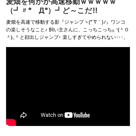
麦畑を何かが高速移動ｗｗｗｗｗ
（┛〃° Д°）┛ど～こだ!!
麦畑を高速で移動する影『ジャンプヽ(*´∇｀)ﾉ』ワンコ
の楽しそうなこと♪ 飼い主さんに、こっちこっち₍₍ ◝(＾Ｏ
＾)◟ ⁾⁾ と顔出しジャンプ↑ 楽しすぎてやめられない･･･。