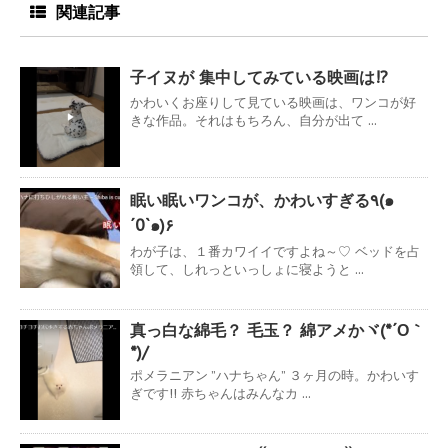
関連記事
子イヌが 集中してみている映画は!?
かわいくお座りして見ている映画は、ワンコが好
きな作品。それはもちろん、自分が出て ...
眠い眠いワンコが、かわいすぎる٩(๑
´0`๑)۶
わが子は、１番カワイイですよね～♡ ベッドを占
領して、しれっといっしょに寝ようと ...
真っ白な綿毛？ 毛玉？ 綿アメかヾ(*´Ο｀
*)/
ポメラニアン ”ハナちゃん” ３ヶ月の時。かわいす
ぎです!! 赤ちゃんはみんなカ ...