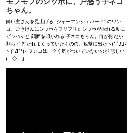
モフモフのシッポに、戸惑う子ネコ
ちゃん。
飼い主さんを見上げる ”ジャーマンシェパード” のワン
コ。ごきげんにシッポをフリフリ♫ シッポが振れる度に
ビシバシと 顔面を叩かれる 子ネコちゃん。何が何だか
判らず 打たれまくっていたものの、反撃に出たヽ(*;ﾟД)ﾉ
ヾ(ﾟДﾟ*)ﾉ ワンコは、全く気がついていないのが 悲しい
(￣◇￣;)