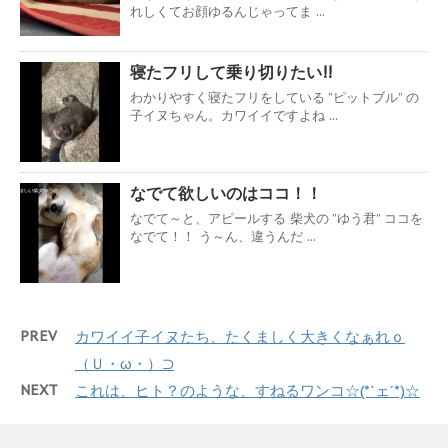
れしくてお顔ゆるんじゃってま ...
寝たフリして乗り切りたい!!
わかりやすく寝たフリをしている ”ピットブル” の
子イヌちゃん。カワイイですよね ...
なでて欲しいのはココ！！
なでて～と、アピールする 柴犬の ”ゆう君” ココを
なでて！！ う～ん、違うんだ ...
PREV
カワイイ子イヌたち、たくましく大きくなぁれｏ
（Ｕ・ω・）⊃
NEXT
これは、ヒト？のような、すねるワンコ☆(*`ェ´*)☆