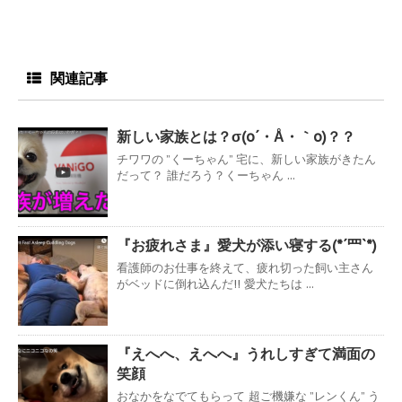
関連記事
新しい家族とは？σ(o´・Å・｀o)？？
チワワの ”くーちゃん” 宅に、新しい家族がきたん
だって？ 誰だろう？くーちゃん ...
『お疲れさま』愛犬が添い寝する(*´罒`*)
看護師のお仕事を終えて、疲れ切った飼い主さん
がベッドに倒れ込んだ!! 愛犬たちは ...
『えへへ、えへへ』うれしすぎて満面の
笑顔
おなかをなでてもらって 超ご機嫌な ”レンくん” う