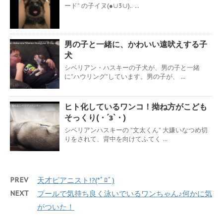
ード” の子イヌ(●∪3∪).. ...
男の子と一緒に、かわいい遠吠えする子
犬
シベリアン・ハスキーの子犬が、男の子と一緒
に”ハウリング”しています。男の子が、 ...
ヒト化しているワンコ！拗ね方がこども
そっくり(・´з`・)
シベリアンハスキーの ”文太くん” 大嫌いなつめ切
りをされて、背中を向けてふてく ...
PREV
天才ピアニスト!?(*ﾟﾛﾟ)
NEXT
プールで気持ち良く泳いでいるワンちゃん♪何かに気
がついた！