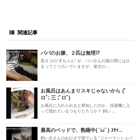
関連記事
パパのお膝、２匹は無理!?
黒ネコの”天ちゃん” が、パパさんの股の間にはさ
まってくつろいでいますが、柴犬の ...
お風呂はあんまりスキじゃないから (ﾟ
ロﾟ; 三 ;ﾟロﾟ)
お風呂に入れられると察知したのか、洗濯機に入
って隠れているつもりだろうか？ 飼い ...
最高のベッドで、熟睡中( ˘ω˘ ) ｽﾔｧ…
飼い主さんのおひざで寝ている ”ジャーマンシェパ